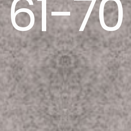
61-70