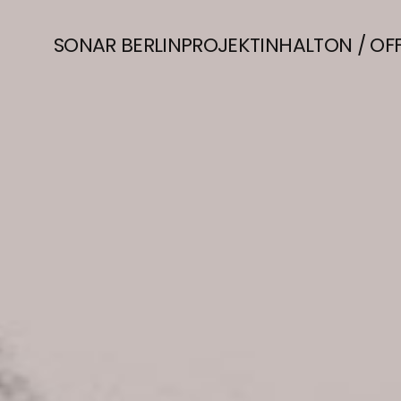
SONAR BERLIN
PROJEKT
INHALT
ON / OF