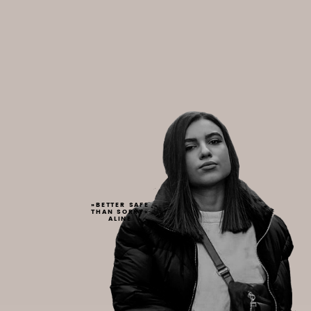
»BETTER SAFE
THAN SORRY«
ALINE